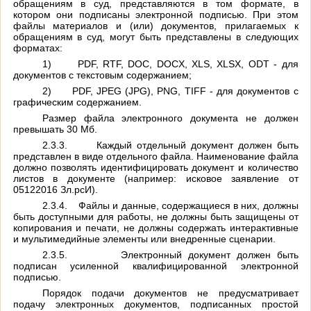
обращениям в суд, представляются в том формате, в
котором они подписаны электронной подписью. При этом
файлы материалов и (или) документов, прилагаемых к
обращениям в суд, могут быть представлены в следующих
форматах:
1)
PDF
,
RTF
,
DOC
,
DOCX
,
XLS
,
XLSX
,
ODT
- для
документов с текстовым содержанием;
2)
PDF
,
JPEG
(
JPG
),
PNG
,
TIFF
- для документов с
графическим содержанием.
Размер файла электронного документа не должен
превышать 30 Мб.
2.3.3.
Каждый отдельный документ должен быть
представлен в виде отдельного файла. Наименование файла
должно позволять идентифицировать документ и количество
листов в документе (например: исковое заявление от
05122016 Зл.рсИ).
2.3.4.
Файлы и данные, содержащиеся в них, должны
быть доступными для работы, не должны быть защищены от
копирования и печати, не должны содержать интерактивные
и мультимедийные элементы или внедренные сценарии.
2.3.5.
Электронный документ должен быть
подписан усиленной квалифицированной электронной
подписью.
Порядок подачи документов не предусматривает
подачу электронных документов, подписанных простой