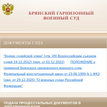
БРЯНСКИЙ ГАРНИЗОННЫЙ
ВОЕННЫЙ СУД
ДОКУМЕНТЫ СУДА
"Кодекс судейской этики" (утв. VIII Всероссийским съездом
судей 19.12.2012) (ред. от 01.12.2022)
ПОЛОЖЕНИЕ о
приемной Брянского гарнизонного военного суда
Федеральный конституционный закон от 23.06.1999 N 1-ФКЗ
(ред. от 29.12.2025) "О военных судах Российской
Федерации"
ПОДАЧА ПРОЦЕССУАЛЬНЫХ ДОКУМЕНТОВ В
ЭЛЕКТРОННОМ ВИДЕ