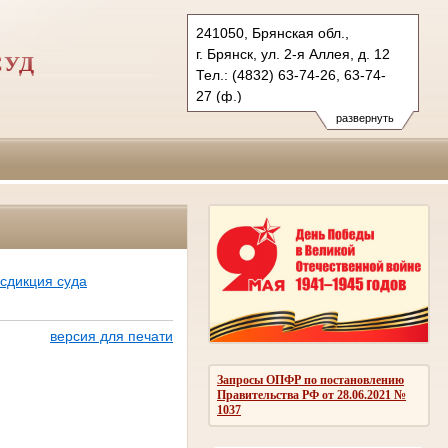
241050, Брянская обл.,
г. Брянск, ул. 2-я Аллея, д. 12
СУД
Тел.: (4832) 63-74-26, 63-74-
27 (ф.)
gvs.brj@sudrf.ru
развернуть
сдикция суда
версия для печати
Запросы ОПФР по постановлению
Правительства РФ от 28.06.2021 №
1037